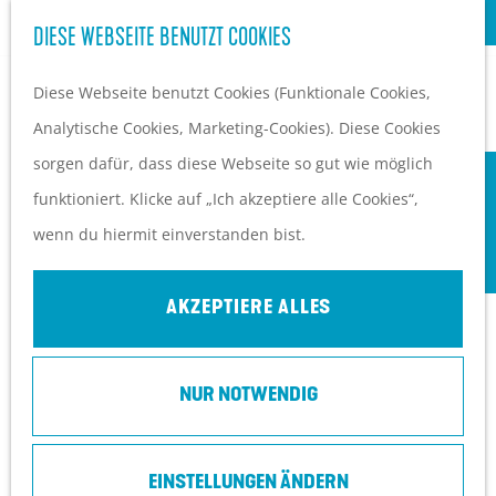
S
Kultur
DIESE WEBSEITE BENUTZT COOKIES
G
u
M
e
Diese Webseite benutzt Cookies (Funktionale Cookies,
c
e
EVENTKALENDER
h
Analytische Cookies, Marketing-Cookies). Diese Cookies
h
n
PLANEN UND BUCHEN
e
sorgen dafür, dass diese Webseite so gut wie möglich
e
ü
Anreise
n
funktioniert. Klicke auf „Ich akzeptiere alle Cookies“,
n
Orte in Heuvelrug
S
wenn du hiermit einverstanden bist.
Ubernachten
i
Top 10 Tipps
e
AKZEPTIERE ALLES
z
u
NUR NOTWENDIG
r
H
SPECIAL TOUR DIENSTQUARTIER
o
EINSTELLUNGEN ÄNDERN