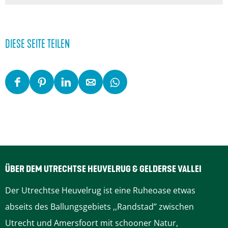
DIESE SEITE TEILEN
D
D
D
D
D
i
i
i
i
i
e
e
e
e
e
s
s
s
s
s
e
e
e
e
e
S
S
S
S
S
ÜBER DEM UTRECHTSE HEUVELRUG & GELDERSE VALLEI
e
e
e
e
e
Der Utrechtse Heuvelrug ist eine Ruheoase etwas
i
i
i
i
i
abseits des Ballungsgebiets ,,Randstad’’ zwischen
t
t
t
t
t
Utrecht und Amersfoort mit schooner Natur,