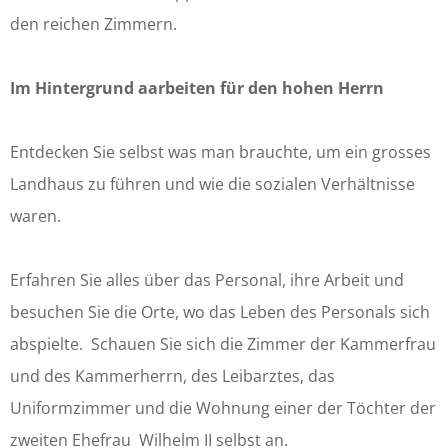
c
a
den reichen Zimmern.
i
l
a
t
Im Hintergrund aarbeiten für den hohen Herrn
l
o
t
u
Entdecken Sie selbst was man brauchte, um ein grosses
o
r
Landhaus zu führen und wie die sozialen Verhältnisse
u
d
waren.
r
i
d
e
Erfahren Sie alles über das Personal, ihre Arbeit und
i
n
besuchen Sie die Orte, wo das Leben des Personals sich
e
s
abspielte. Schauen Sie sich die Zimmer der Kammerfrau
n
t
und des Kammerherrn, des Leibarztes, das
s
q
Uniformzimmer und die Wohnung einer der Töchter der
t
u
zweiten Ehefrau Wilhelm II selbst an.