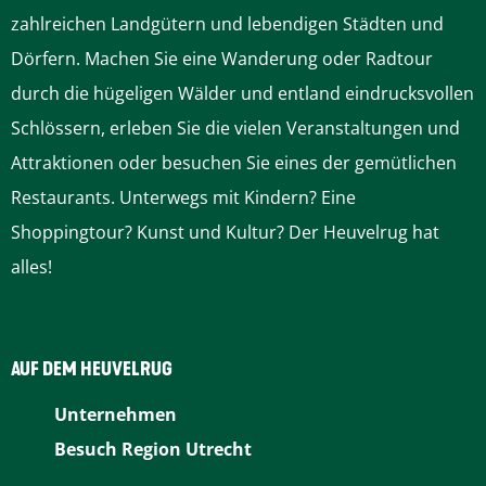
e
e
e
e
e
zahlreichen Landgütern und lebendigen Städten und
t
t
t
t
t
Dörfern. Machen Sie eine Wanderung oder Radtour
e
e
e
e
e
durch die hügeligen Wälder und entland eindrucksvollen
i
i
i
i
i
Schlössern, erleben Sie die vielen Veranstaltungen und
l
l
l
l
l
Attraktionen oder besuchen Sie eines der gemütlichen
e
e
e
e
e
Restaurants. Unterwegs mit Kindern? Eine
n
n
n
n
n
Shoppingtour? Kunst und Kultur? Der Heuvelrug hat
a
a
a
a
a
alles!
u
u
u
u
u
f
f
f
f
f
F
P
L
E
W
AUF DEM HEUVELRUG
a
i
i
m
h
Unternehmen
c
n
n
a
a
Besuch Region Utrecht
e
t
k
i
t