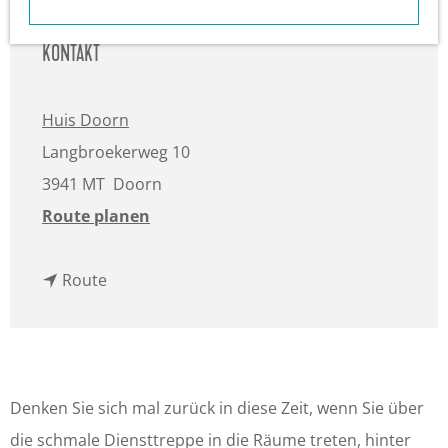
m
e
KONTAKT
p
a
Huis Doorn
g
Langbroekerweg 10
e
3941 MT
Doorn
b
Route planen
i
b
s
Route
i
S
s
p
S
e
p
c
Denken Sie sich mal zurück in diese Zeit, wenn Sie über
e
i
die schmale Diensttreppe in die Räume treten, hinter