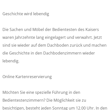
q
a
u
r
Geschichte wird lebendig
a
t
r
i
Die Sachen und Möbel der Bedientesten des Kaisers
t
e
waren Jahrzehnte lang eingelagert und verwahrt. Jetzt
i
r
sind sie wieder auf dem Dachboden zurück und machen
e
die Geschichte in den Dachbodenzimmern wieder
r
lebendig.
Online Kartenreservierung
Möchten Sie eine spezielle Führung in den
Bedientestenzimmern? Die Möglichkeit sie zu
besichtigen, besteht jeden Sonntag um 12.00 Uhr. In den