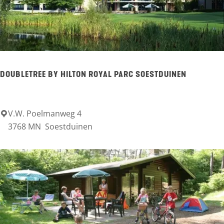
r
k
e
h
t
o
r
o
e
DOUBLETREE BY HILTON ROYAL PARC SOESTDUINEN
r
a
n
t
n
s
V.W. Poelmanweg 4
D
e
3768 MN
Soestduinen
o
s
u
t
b
l
e
T