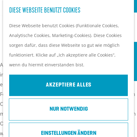
S
Kultur
DIESE WEBSEITE BENUTZT COOKIES
G
u
M
e
Diese Webseite benutzt Cookies (Funktionale Cookies,
c
e
EVENTKALENDER
h
Analytische Cookies, Marketing-Cookies). Diese Cookies
h
n
PLANEN UND BUCHEN
ÜBERNACHTEN AUF DEM HEUVELRUG
e
sorgen dafür, dass diese Webseite so gut wie möglich
e
ü
Anreise
n
funktioniert. Klicke auf „Ich akzeptiere alle Cookies“,
n
Orte in Heuvelrug
S
Auf dem Heuvelrug können Sie sich nach einem aktiven Tag
wenn du hiermit einverstanden bist.
Ubernachten
i
in einer der vielen Ferienunterkünfte wunderbar
Top 10 Tipps
e
entspannen. Von einfachen Bauerncampingplätzen,
AKZEPTIERE ALLES
z
Ferienbauernhöfen und Bed & Breakfasts bis zu exklusiven
u
Campingplätzen, Ferienparks und Hotels. Eine Unterkunft
NUR NOTWENDIG
r
mitten im Wald, am Wasser oder in einem der gemütlichen
H
Orte, Sie haben die Wahl. Sie sind bei uns herzlich
o
willkommen!
EINSTELLUNGEN ÄNDERN