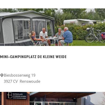
r
c
B
r
o
e
k
MINI-CAMPINGPLATZ DE KLEINE WEIDE
h
u
i
Biesbosserweg 19
M
3927 CV
Renswoude
z
i
e
n
n
i