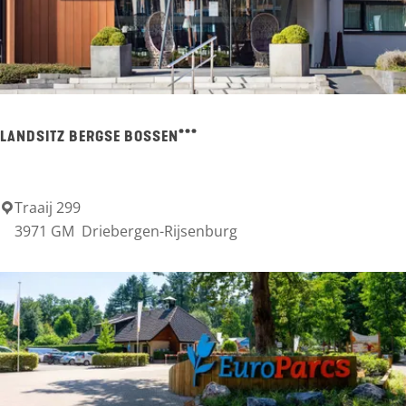
-
C
a
m
p
LANDSITZ BERGSE BOSSEN***
i
n
g
Traaij 299
L
3971 GM
Driebergen-Rijsenburg
p
a
l
n
a
d
t
s
z
i
D
t