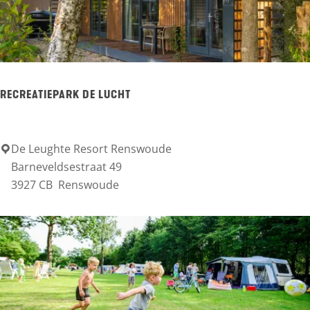
n
g
p
l
RECREATIEPARK DE LUCHT
a
t
z
De Leughte Resort Renswoude
R
Barneveldsestraat 49
D
e
3927 CB
Renswoude
e
c
G
r
r
e
e
a
b
t
b
i