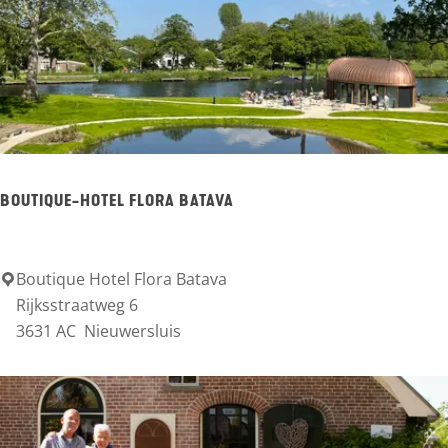
d
a
l
A
m
e
BOUTIQUE-HOTEL FLORA BATAVA
r
o
n
Boutique Hotel Flora Batava
B
Rijksstraatweg 6
g
o
3631 AC
Nieuwersluis
s
u
e
t
B
i
e
q