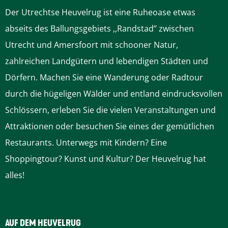
n
Der Utrechtse Heuvelrug ist eine Ruheoase etwas
r
u
e
e
n
f
abseits des Ballungsgebiets ,,Randstad’’ zwischen
k
e
Utrecht und Amersfoort mit schooner Natur,
B
e
z
z
ä
r
zahlreichen Landgütern und lebendigen Städten und
o
l
u
u
c
e
Dörfern. Machen Sie eine Wanderung oder Radtour
n
n
durch die hügeligen Wälder und entland eindrucksvollen
t
l
r
r
h
c
Schlössern, erleben Sie die vielen Veranstaltungen und
e
e
S
S
s
e
Attraktionen oder besuchen Sie eines der gemütlichen
V
C
Restaurants. Unterwegs mit Kindern? Eine
l
S
e
e
t
e
Shoppingtour? Kunst und Kultur? Der Heuvelrug hat
u
e
i
i
e
n
alles!
c
t
h
i
t
t
n
e
t
t
e
e
S
r
AUF DEM HEUVELRUG