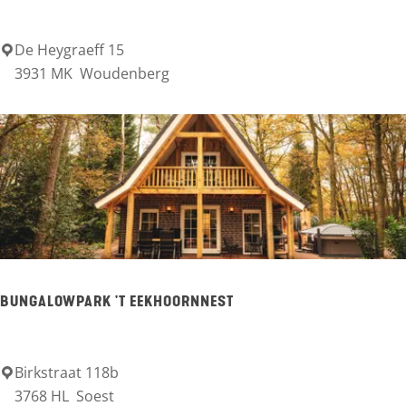
e
De Heygraeff 15
B
e
3931 MK
Woudenberg
a
u
e
r
n
h
o
f
BUNGALOWPARK 'T EEKHOORNNEST
c
a
m
Birkstraat 118b
B
3768 HL
Soest
p
u