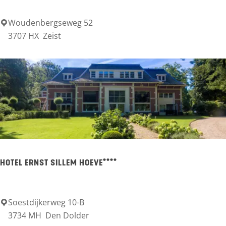
*
e
*
U
Woudenbergseweg 52
H
3707 HX
Zeist
t
o
r
t
e
e
c
l
h
R
t
e
s
s
e
t
HOTEL ERNST SILLEM HOEVE****
H
a
e
u
u
r
Soestdijkerweg 10-B
H
v
3734 MH
Den Dolder
a
o