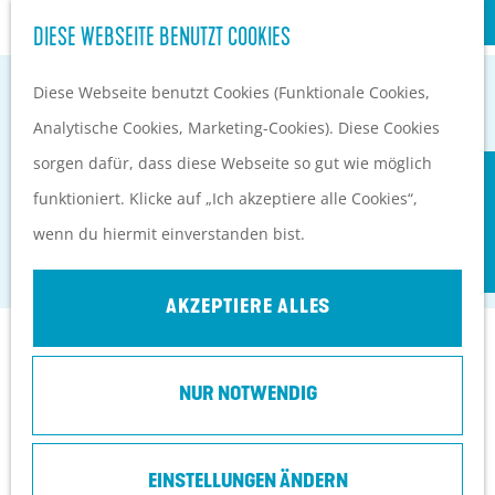
S
Kultur
DIESE WEBSEITE BENUTZT COOKIES
G
u
M
e
Diese Webseite benutzt Cookies (Funktionale Cookies,
c
e
EVENTKALENDER
h
Analytische Cookies, Marketing-Cookies). Diese Cookies
h
n
PLANEN UND BUCHEN
e
sorgen dafür, dass diese Webseite so gut wie möglich
e
ü
Anreise
'T PAVILJOEN
n
funktioniert. Klicke auf „Ich akzeptiere alle Cookies“,
n
Orte in Heuvelrug
S
wenn du hiermit einverstanden bist.
Rhenen
Ubernachten
i
Top 10 Tipps
e
AKZEPTIERE ALLES
z
Kontakt
u
NUR NOTWENDIG
r
Grebbeweg 103
H
3911 AV
Rhenen
o
EINSTELLUNGEN ÄNDERN