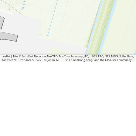
Leaflet
|
Tiles © Esri - Esri, DeLorme, NAVTEQ, TomTom, Intermap, iPC, USGS, FAO, NPS, NRCAN, GeoBase,
Kadaster NL, Ordnance Survey, Esri Japan, METI, Esri China (Hong Kong), and the GIS User Community
In der Nähe