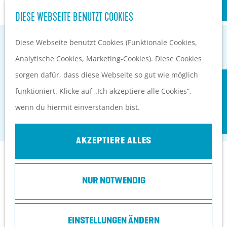
S
Kultur
DIESE WEBSEITE BENUTZT COOKIES
G
u
M
e
Diese Webseite benutzt Cookies (Funktionale Cookies,
c
e
EVENTKALENDER
h
Analytische Cookies, Marketing-Cookies). Diese Cookies
h
n
PLANEN UND BUCHEN
e
sorgen dafür, dass diese Webseite so gut wie möglich
e
ü
Anreise
MINI-CAMPING GROEPERKADE
n
funktioniert. Klicke auf „Ich akzeptiere alle Cookies“,
n
Orte in Heuvelrug
S
wenn du hiermit einverstanden bist.
Renswoude
Ubernachten
i
Top 10 Tipps
e
AKZEPTIERE ALLES
z
Kontakt
u
NUR NOTWENDIG
r
Groeperweg 9
H
3927 CR
Renswoude
o
EINSTELLUNGEN ÄNDERN