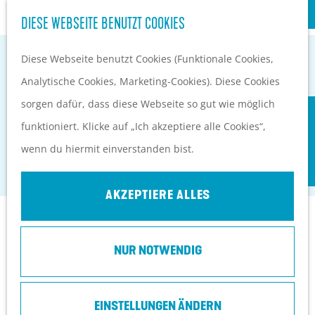
S
Kultur
DIESE WEBSEITE BENUTZT COOKIES
G
u
M
e
Diese Webseite benutzt Cookies (Funktionale Cookies,
c
e
EVENTKALENDER
h
Analytische Cookies, Marketing-Cookies). Diese Cookies
h
n
PLANEN UND BUCHEN
e
sorgen dafür, dass diese Webseite so gut wie möglich
e
ü
Anreise
BAUERNHOF DE WEISTAAR
n
funktioniert. Klicke auf „Ich akzeptiere alle Cookies“,
n
Orte in Heuvelrug
S
wenn du hiermit einverstanden bist.
Maarsbergen
Ubernachten
i
Top 10 Tipps
e
AKZEPTIERE ALLES
z
Kontakt
u
NUR NOTWENDIG
r
De Weistaar
H
Rottegatsteeg 6
o
EINSTELLUNGEN ÄNDERN