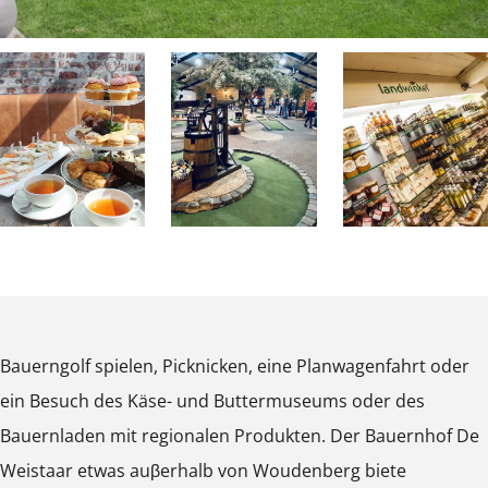
f
e
D
W
e
e
W
i
e
s
i
t
s
a
t
a
P
P
P
a
r
o
o
o
a
p
p
p
r
Bauerngolf spielen, Picknicken, eine Planwagenfahrt oder
u
u
u
ein Besuch des Käse- und Buttermuseums oder des
p
p
p
Bauernladen mit regionalen Produkten. Der Bauernhof De
m
m
m
Weistaar etwas auβerhalb von Woudenberg biete
i
i
i