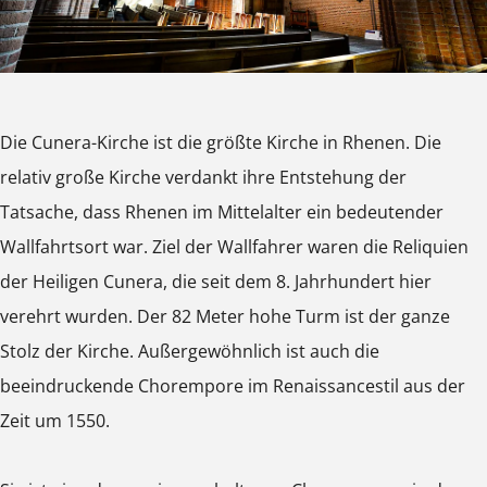
-
a
a
i
K
-
-
r
i
K
K
c
r
i
i
h
Die Cunera-Kirche ist die größte Kirche in Rhenen. Die
c
r
r
e
relativ große Kirche verdankt ihre Entstehung der
h
c
c
Tatsache, dass Rhenen im Mittelalter ein bedeutender
e
h
h
Wallfahrtsort war. Ziel der Wallfahrer waren die Reliquien
e
e
der Heiligen Cunera, die seit dem 8. Jahrhundert hier
verehrt wurden. Der 82 Meter hohe Turm ist der ganze
Stolz der Kirche. Außergewöhnlich ist auch die
beeindruckende Chorempore im Renaissancestil aus der
Zeit um 1550.