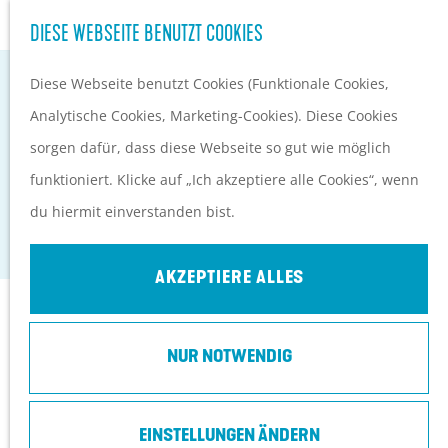
S
Kultur
DIESE WEBSEITE BENUTZT COOKIES
G
u
M
e
Diese Webseite benutzt Cookies (Funktionale Cookies,
c
e
EVENTKALENDER
h
Analytische Cookies, Marketing-Cookies). Diese Cookies
h
n
PLANEN UND BUCHEN
e
sorgen dafür, dass diese Webseite so gut wie möglich
e
ü
Anreise
DIE CUNERA-KIRCHE
n
funktioniert. Klicke auf „Ich akzeptiere alle Cookies“, wenn
n
Orte in Heuvelrug
S
du hiermit einverstanden bist.
Rhenen
Ubernachten
i
Top 10 Tipps
e
AKZEPTIERE ALLES
z
Kontakt
u
NUR NOTWENDIG
r
Kerkplein 1
H
3911 LE
Rhenen
o
EINSTELLUNGEN ÄNDERN