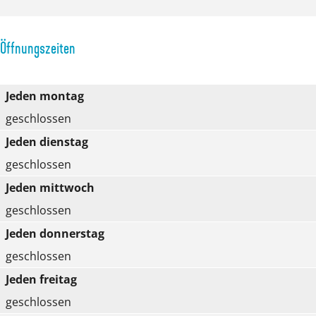
o
i
o
H
Öffnungszeiten
i
e
H
i
e
d
Jeden montag
i
e
geschlossen
d
s
Jeden dienstag
e
t
geschlossen
s
e
Jeden mittwoch
t
i
geschlossen
e
n
Jeden donnerstag
i
geschlossen
n
Jeden freitag
geschlossen