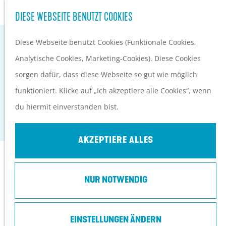
S
Kultur
DIESE WEBSEITE BENUTZT COOKIES
G
u
M
e
Diese Webseite benutzt Cookies (Funktionale Cookies,
c
e
EVENTKALENDER
h
Analytische Cookies, Marketing-Cookies). Diese Cookies
h
n
PLANEN UND BUCHEN
e
sorgen dafür, dass diese Webseite so gut wie möglich
e
ü
Anreise
SCHAAPSKOOI HEIDESTEIN
n
funktioniert. Klicke auf „Ich akzeptiere alle Cookies“, wenn
n
Orte in Heuvelrug
S
du hiermit einverstanden bist.
Zeist
Ubernachten
i
Top 10 Tipps
e
AKZEPTIERE ALLES
z
Kontakt
u
NUR NOTWENDIG
r
Parkeerplaats Landgoed Heidestein
H
Hoog Kanje 186
o
EINSTELLUNGEN ÄNDERN