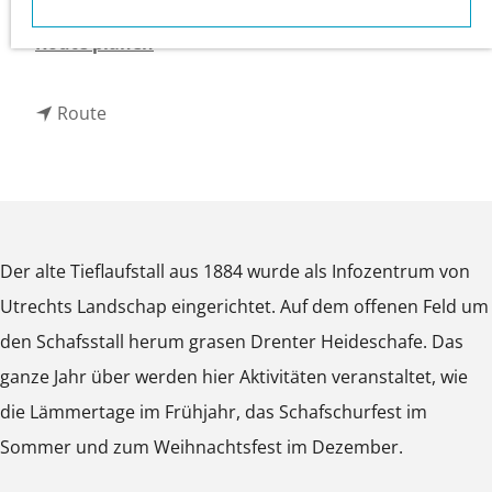
3708 XA
Zeist
m
b
Route planen
e
i
p
b
s
Route
a
i
S
g
s
c
e
S
h
c
a
Der alte Tieflaufstall aus 1884 wurde als Infozentrum von
h
a
Utrechts Landschap eingerichtet. Auf dem offenen Feld um
a
p
den Schafsstall herum grasen Drenter Heideschafe. Das
a
s
ganze Jahr über werden hier Aktivitäten veranstaltet, wie
p
k
die Lämmertage im Frühjahr, das Schafschurfest im
s
o
Sommer und zum Weihnachtsfest im Dezember.
k
o