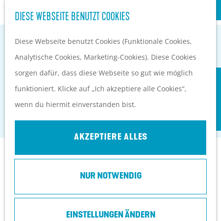
S
Kultur
DIESE WEBSEITE BENUTZT COOKIES
G
u
M
e
Diese Webseite benutzt Cookies (Funktionale Cookies,
c
e
EVENTKALENDER
h
Analytische Cookies, Marketing-Cookies). Diese Cookies
h
n
PLANEN UND BUCHEN
e
sorgen dafür, dass diese Webseite so gut wie möglich
e
ü
Anreise
BRASSERIE DE HOLLE BOOM
n
funktioniert. Klicke auf „Ich akzeptiere alle Cookies“,
n
Orte in Heuvelrug
S
wenn du hiermit einverstanden bist.
Overberg
Ubernachten
i
Top 10 Tipps
e
AKZEPTIERE ALLES
z
Kontakt
u
NUR NOTWENDIG
r
Dwarsweg 63
H
3959 AE
Overberg
o
EINSTELLUNGEN ÄNDERN