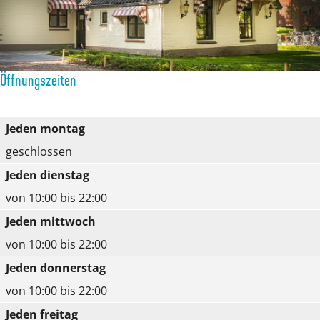
D
e
e
i
H
e
D
H
e
o
H
e
o
D
l
o
H
l
e
l
Öffnungszeiten
l
o
l
H
e
l
l
e
o
B
Jeden montag
e
l
B
l
o
geschlossen
B
e
o
l
o
Jeden dienstag
o
B
o
e
m
von 10:00 bis 22:00
o
o
m
B
Jeden mittwoch
m
o
o
von 10:00 bis 22:00
m
o
Jeden donnerstag
m
von 10:00 bis 22:00
Jeden freitag