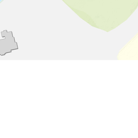
Leaflet
|
Tiles © Esri - Esri, DeLorme, NAVTEQ, TomTom, Intermap, iPC, USGS, FAO, NPS, NRCAN, GeoBase,
Kadaster NL, Ordnance Survey, Esri Japan, METI, Esri China (Hong Kong), and the GIS User Community