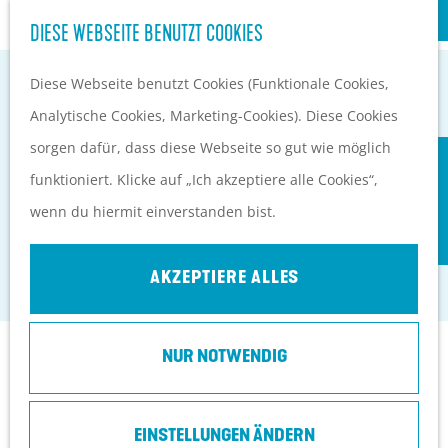
S
Kultur
DIESE WEBSEITE BENUTZT COOKIES
G
u
M
e
Diese Webseite benutzt Cookies (Funktionale Cookies,
c
e
EVENTKALENDER
h
Analytische Cookies, Marketing-Cookies). Diese Cookies
h
n
PLANEN UND BUCHEN
e
sorgen dafür, dass diese Webseite so gut wie möglich
e
ü
Anreise
ANTROPIA CULTUUR- EN
n
funktioniert. Klicke auf „Ich akzeptiere alle Cookies“,
n
Orte in Heuvelrug
S
CONGRESCENTRUM
wenn du hiermit einverstanden bist.
Ubernachten
i
Top 10 Tipps
Driebergen-Rijsenburg
e
AKZEPTIERE ALLES
z
u
NUR NOTWENDIG
r
Kontakt
H
o
Hoofdstraat 8
EINSTELLUNGEN ÄNDERN