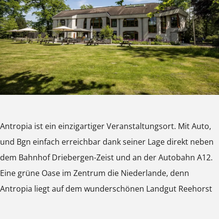
p
o
C
a
u
i
l
i
k
u
C
l
a
t
a
A
l
u
t
C
u
C
n
t
l
u
u
u
u
t
u
t
u
l
r
l
r
u
u
r
t
-
t
o
r
u
-
u
e
u
p
-
r
e
u
n
Antropia ist ein einzigartiger Veranstaltungsort. Mit Auto,
u
i
e
-
n
r
C
und Bgn einfach erreichbar dank seiner Lage direkt neben
r
a
n
e
C
-
o
dem Bahnhof Driebergen-Zeist und an der Autobahn A12.
-
C
C
n
o
e
n
Eine grüne Oase im Zentrum die Niederlande, denn
e
u
o
C
n
n
g
Antropia liegt auf dem wunderschönen Landgut Reehorst
n
l
n
o
g
C
r
C
t
g
n
r
o
e