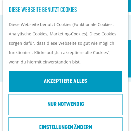
S
Kultur
DIESE WEBSEITE BENUTZT COOKIES
G
u
M
e
Diese Webseite benutzt Cookies (Funktionale Cookies,
c
e
EVENTKALENDER
h
Analytische Cookies, Marketing-Cookies). Diese Cookies
h
n
PLANEN UND BUCHEN
e
sorgen dafür, dass diese Webseite so gut wie möglich
e
ü
Anreise
BIBLIOTHEEK VEENENDAAL
n
funktioniert. Klicke auf „Ich akzeptiere alle Cookies“,
n
Orte in Heuvelrug
S
wenn du hiermit einverstanden bist.
Veenendaal
Ubernachten
i
Top 10 Tipps
e
AKZEPTIERE ALLES
z
Kontakt
u
NUR NOTWENDIG
r
Kees Stipplein 74
H
3901 TP
Veenendaal
o
EINSTELLUNGEN ÄNDERN