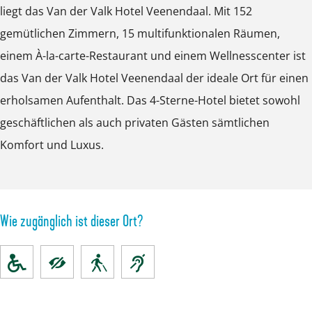
a
a
l
d
*
liegt das Van der Valk Hotel Veenendaal. Mit 152
m
m
m
l
a
*
a
*
gemütlichen Zimmern, 15 multifunktionalen Räumen,
i
i
i
*
l
*
a
*
einem À-la-carte-Restaurant und einem Wellnesscenter ist
t
t
t
*
*
*
l
*
das Van der Valk Hotel Veenendaal der ideale Ort für einen
B
B
B
*
*
*
*
erholsamen Aufenthalt. Das 4-Sterne-Hotel bietet sowohl
i
i
i
*
*
*
geschäftlichen als auch privaten Gästen sämtlichen
l
l
l
*
*
Komfort und Luxus.
d
d
d
*
ö
ö
ö
f
f
f
f
f
f
Wie zugänglich ist dieser Ort?
n
n
n
e
e
e
n
n
n