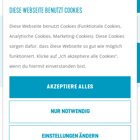
S
Kultur
DIESE WEBSEITE BENUTZT COOKIES
G
u
M
e
Diese Webseite benutzt Cookies (Funktionale Cookies,
c
e
EVENTKALENDER
h
Analytische Cookies, Marketing-Cookies). Diese Cookies
h
n
PLANEN UND BUCHEN
e
sorgen dafür, dass diese Webseite so gut wie möglich
e
ü
Anreise
VAN DER VALK HOTEL VEENENDAAL****
n
funktioniert. Klicke auf „Ich akzeptiere alle Cookies“,
n
Orte in Heuvelrug
S
wenn du hiermit einverstanden bist.
Veenendaal
Ubernachten
i
Top 10 Tipps
e
AKZEPTIERE ALLES
z
Kontakt
u
NUR NOTWENDIG
r
Bastion 73
H
3905 NJ
Veenendaal
o
EINSTELLUNGEN ÄNDERN