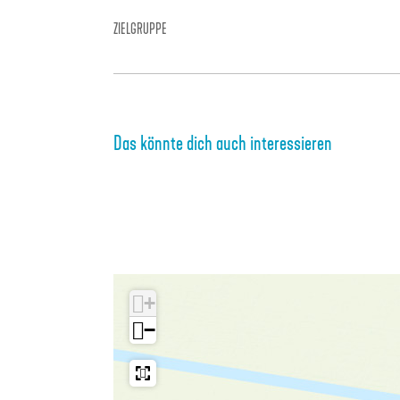
B
ZIELGRUPPE
i
l
d
ö
Das könnte dich auch interessieren
f
f
n
e
n
+
−