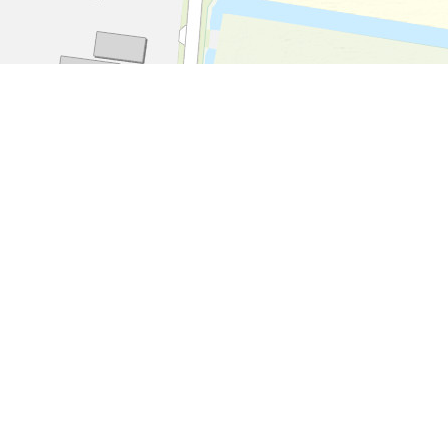
S, FAO, NPS, NRCAN, GeoBase, Kadaster NL, Ordnance Survey, Esri Japan, METI, Esri China (Hong Kong), an