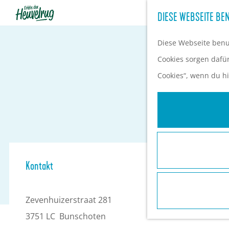
DIESE WEBSEITE BEN
G
e
Diese Webseite benut
h
Cookies sorgen dafür,
e
Cookies“, wenn du hi
n
S
i
e
z
Kontakt
u
r
Zevenhuizerstraat 281
H
3751 LC
Bunschoten
o