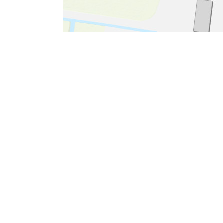
Leaflet
|
Tiles © Esri - Esri, DeLorme, NAVTEQ, TomTom, Intermap, iPC, USG