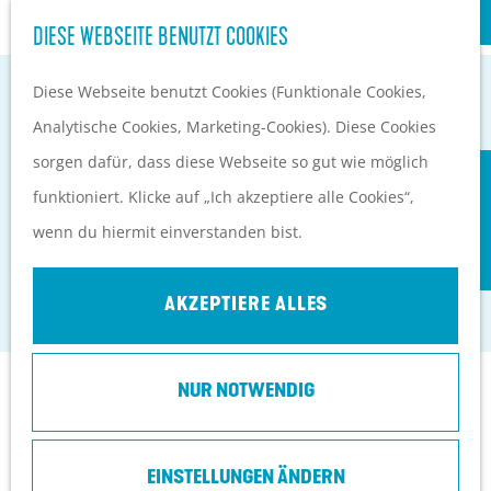
S
Kultur
DIESE WEBSEITE BENUTZT COOKIES
G
u
M
e
Diese Webseite benutzt Cookies (Funktionale Cookies,
c
e
EVENTKALENDER
h
Analytische Cookies, Marketing-Cookies). Diese Cookies
h
n
PLANEN UND BUCHEN
e
sorgen dafür, dass diese Webseite so gut wie möglich
e
ü
Anreise
BOERDERIJ HET GAGELGAT: BOERDERIJ
n
funktioniert. Klicke auf „Ich akzeptiere alle Cookies“, wenn
n
Orte in Heuvelrug
S
VAN 'T JAAR!
du hiermit einverstanden bist.
Ubernachten
i
Top 10 Tipps
Soest
e
AKZEPTIERE ALLES
z
u
NUR NOTWENDIG
r
Kontakt
H
o
Boerderij Het Gagelgat
EINSTELLUNGEN ÄNDERN