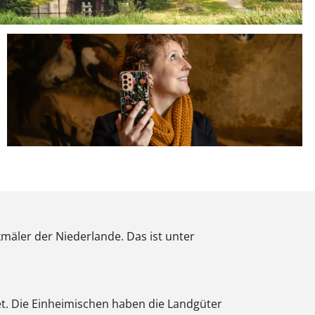
P
o
p
äler der Niederlande. Das ist unter
u
p
m
t. Die Einheimischen haben die Landgüter
i