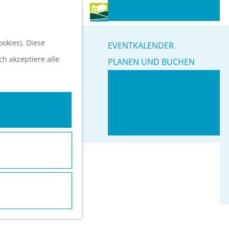
S
Kultur
u
M
okies). Diese
c
e
EVENTKALENDER
ch akzeptiere alle
h
n
PLANEN UND BUCHEN
e
ü
Anreise
n
Orte in Heuvelrug
Ubernachten
Top 10 Tipps