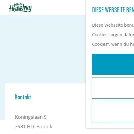
DIESE WEBSEITE BEN
G
e
Diese Webseite benut
h
Cookies sorgen dafür,
e
Cookies“, wenn du hi
n
S
i
e
z
Kontakt
u
r
Koningslaan 9
H
3981 HD
Bunnik
o