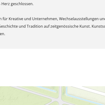
s Herz geschlossen.
t
B
für Kreative und Unternehmen, Wechselausstellungen und A
i
 Geschichte und Tradition auf zeitgenössische Kunst. Kunst
l
en.
d
ö
f
f
n
e
n