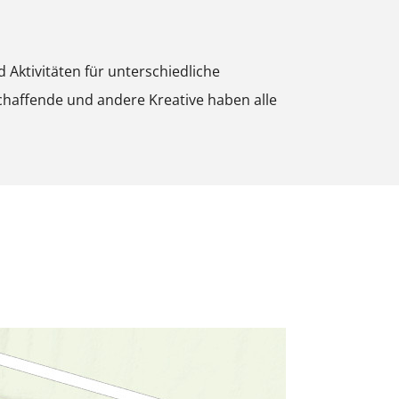
t
B
ktivitäten für unterschiedliche
i
schaffende und andere Kreative haben alle
l
d
ö
f
f
n
e
n