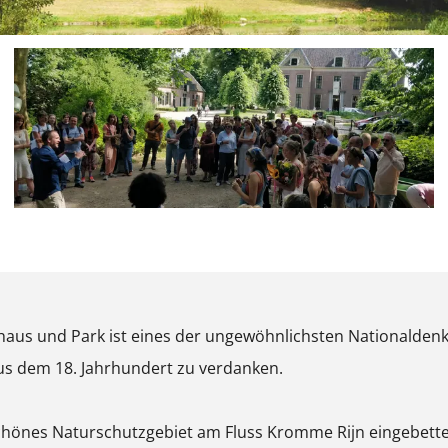
P
o
p
us und Park ist eines der ungewöhnlichsten Nationaldenkm
u
us dem 18. Jahrhundert zu verdanken.
p
m
chönes Naturschutzgebiet am Fluss Kromme Rijn eingebette
i