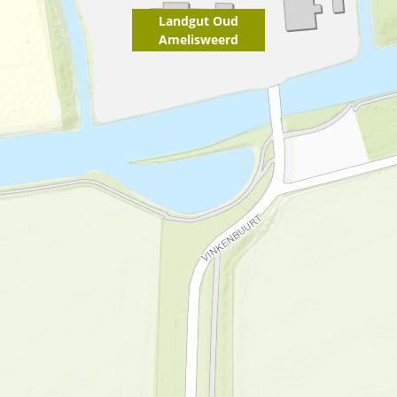
Landgut Oud
Amelisweerd