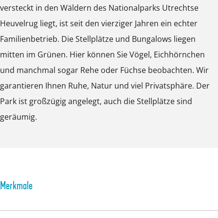
e
B
r
e
g
versteckt in den Wäldern des Nationalparks Utrechtse
p
p
p
r
e
g
B
Heuvelrug liegt, ist seit den vierziger Jahren ein echter
m
m
m
g
r
e
Familienbetrieb. Die Stellplätze und Bungalows liegen
i
i
i
g
r
mitten im Grünen. Hier können Sie Vögel, Eichhörnchen
t
t
t
g
und manchmal sogar Rehe oder Füchse beobachten. Wir
B
B
B
garantieren Ihnen Ruhe, Natur und viel Privatsphäre. Der
i
i
i
Park ist großzügig angelegt, auch die Stellplätze sind
l
l
l
geräumig.
d
d
d
ö
ö
ö
f
f
f
f
f
f
n
n
n
Merkmale
e
e
e
n
n
n