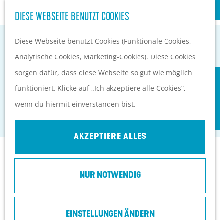
S
Kultur
DIESE WEBSEITE BENUTZT COOKIES
G
u
M
e
Diese Webseite benutzt Cookies (Funktionale Cookies,
c
e
EVENTKALENDER
h
Analytische Cookies, Marketing-Cookies). Diese Cookies
h
n
PLANEN UND BUCHEN
e
sorgen dafür, dass diese Webseite so gut wie möglich
e
ü
Anreise
CAMPINGPLATZ DE MAARNSE BERG
n
funktioniert. Klicke auf „Ich akzeptiere alle Cookies“,
n
Orte in Heuvelrug
S
wenn du hiermit einverstanden bist.
Doorn
Ubernachten
i
Top 10 Tipps
e
AKZEPTIERE ALLES
z
Kontakt
u
NUR NOTWENDIG
r
Vakantiepark De Maarnse Berg
H
Maarnse Bergweg 1
o
EINSTELLUNGEN ÄNDERN