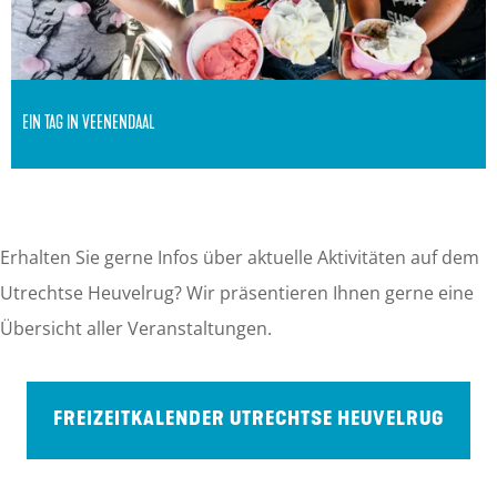
l
n
e
V
n
e
EIN TAG IN VEENENDAAL
e
n
Übernachten, Abendessen, Shoppen, oder eine
e
Attraktion besuchen? Das ist möglich in Veenendaal!
n
Erhalten Sie gerne Infos über aktuelle Aktivitäten auf dem
d
Utrechtse Heuvelrug? Wir präsentieren Ihnen gerne eine
a
Übersicht aller Veranstaltungen.
a
l
FREIZEITKALENDER UTRECHTSE HEUVELRUG