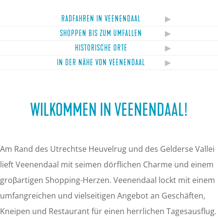
RADFAHREN IN VEENENDAAL
R
SHOPPEN BIS ZUM UMFALLEN
S
a
HISTORISCHE ORTE
H
h
d
IN DER NÄHE VON VEENENDAAL
I
i
o
f
n
s
p
a
WILKOMMEN IN VEENENDAAL!
d
t
p
h
e
o
e
r
r
r
n
e
Am Rand des Utrechtse Heuvelrug und des Gelderse Vallei
N
i
b
n
lieft Veenendaal mit seimen dörflichen Charme und einem
ä
s
i
i
groβartigen Shopping-Herzen. Veenendaal lockt mit einem
h
c
s
n
umfangreichen und vielseitigen Angebot an Geschäften,
e
h
z
V
Kneipen und Restaurant für einen herrlichen Tagesausflug.
v