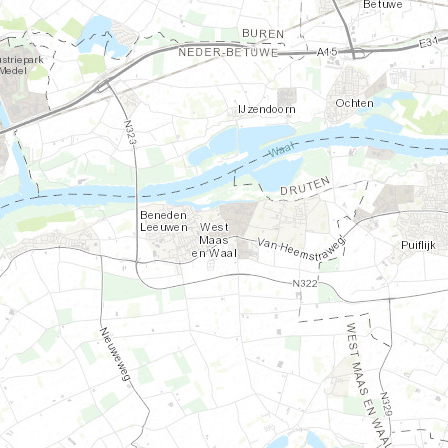
*
a
*
b
*
a
k
s
s
c
h
u
u
r