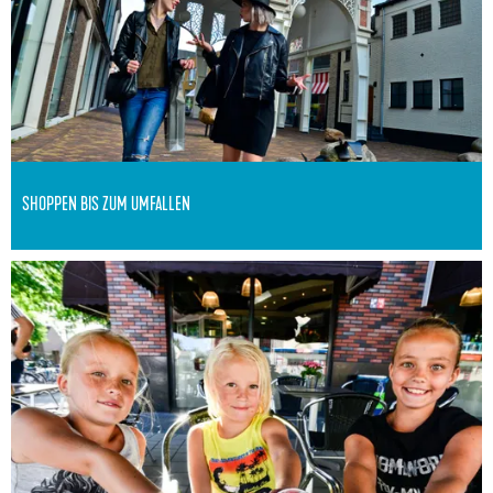
p
e
n
b
i
s
SHOPPEN BIS ZUM UMFALLEN
z
u
Wussten Sie, dass Veenendaal mit über 300
E
m
Geschäften zu den Top 10 der niederländischen
i
U
Shoppingstädte gehört?
n
m
T
f
a
a
g
l
i